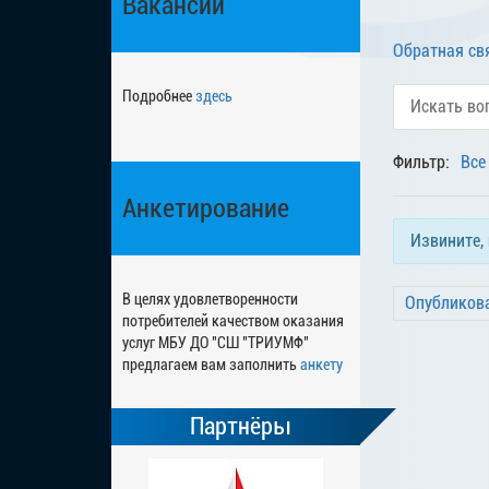
Вакансии
Обратная св
Подробнее
здесь
Фильтр:
Все
Анкетирование
Извините,
В целях удовлетворенности
Опубликов
потребителей качеством оказания
услуг МБУ ДО "СШ "ТРИУМФ"
предлагаем вам заполнить
анкету
Партнёры