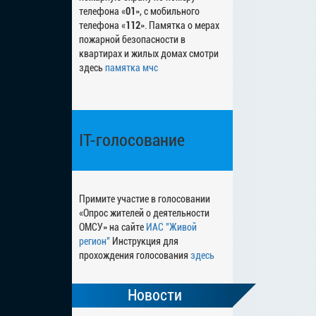
телефона «
01
», с мобильного
телефона «
112
». Памятка о мерах
пожарной безопасности в
квартирах и жилых домах смотри
здесь
памятка мчс
IT-голосование
Примите участие в голосовании
«Опрос жителей о деятельности
ОМСУ» на сайте
ИАС "Живой
регион"
Инструкция для
прохождения голосования
здесь
Новости