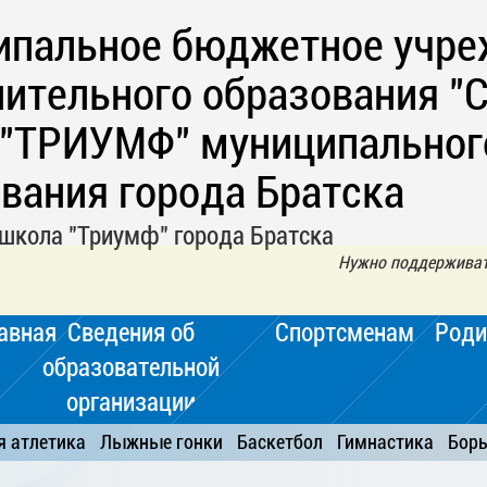
ипальное бюджетное учре
ительного образования "
 "ТРИУМФ" муниципальног
вания города Братска
школа "Триумф" города Братска
Нужно поддерживать
авная
Сведения об
Спортсменам
Роди
образовательной
организации
я атлетика
Лыжные гонки
Баскетбол
Гимнастика
Бор