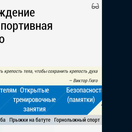
ждение
Спортивная
о
 крепость тела, чтобы сохранить крепость духа
—
Виктор Гюго
телям
Открытые
Безопасность
тренировочные
(памятки)
занятия
ьба
Прыжки на батуте
Горнолыжный спорт