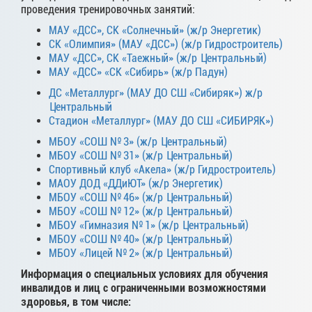
проведения тренировочных занятий:​
МАУ «ДСС», СК «Солнечный» (ж/р Энергетик)
СК «Олимпия» (МАУ «ДСС») (ж/р Гидростроитель)
МАУ «ДСС», СК «Таежный» (ж/р Центральный)
МАУ «ДСС» «СК «Сибирь» (ж/р Падун)
ДС «Металлург» (МАУ ДО СШ «Сибиряк») ж/р
Центральный
Стадион «Металлург» (МАУ ДО СШ «СИБИРЯК»)
МБОУ «СОШ № 3» (ж/р Центральный)
МБОУ «СОШ № 31» (ж/р Центральный)
Спортивный клуб «Акела» (ж/р Гидростроитель)
МАОУ ДОД «ДДиЮТ» (ж/р Энергетик)
МБОУ «СОШ № 46» (ж/р Центральный)
МБОУ «СОШ № 12» (ж/р Центральный)
МБОУ «Гимназия № 1» (ж/р Центральный)
МБОУ «СОШ № 40» (ж/р Центральный)
МБОУ «Лицей № 2» (ж/р Центральный)
Информация о специальных условиях для обучения
инвалидов и лиц с ограниченными возможностями
здоровья, в том числе: