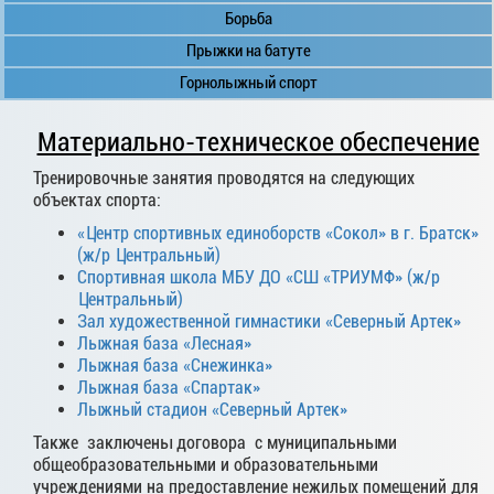
Борьба
Прыжки на батуте
Горнолыжный спорт
Материально-техническое обеспечение
Тренировочные занятия проводятся на следующих
объектах спорта:​
«Центр спортивных единоборств «Сокол» в г. Братск»
(ж/р Центральный)
Спортивная школа МБУ ДО «СШ «ТРИУМФ» (ж/р
Центральный)
Зал художественной гимнастики «Северный Артек»
Лыжная база «Лесная»
Лыжная база «Снежинка»
Лыжная база «Спартак»
Лыжный стадион «Северный Артек»
Также заключены договора с муниципальными
общеобразовательными и образовательными
учреждениями на предоставление нежилых помещений для