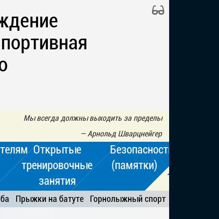
ждение
Спортивная
о
Мы всегда должны выходить за пределы
—
Арнольд Шварцнейгер
телям
Открытые
Безопасность
тренировочные
(памятки)
занятия
ьба
Прыжки на батуте
Горнолыжный спорт