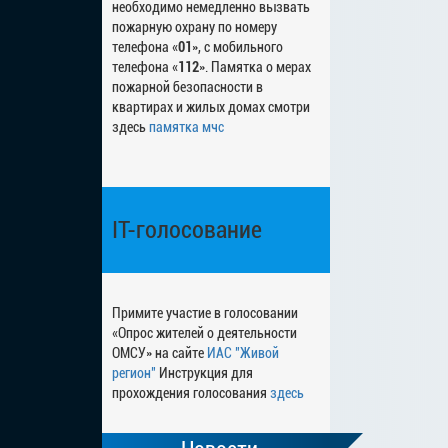
необходимо немедленно вызвать
пожарную охрану по номеру
телефона «
01
», с мобильного
телефона «
112
». Памятка о мерах
пожарной безопасности в
квартирах и жилых домах смотри
здесь
памятка мчс
IT-голосование
Примите участие в голосовании
«Опрос жителей о деятельности
ОМСУ» на сайте
ИАС "Живой
регион"
Инструкция для
прохождения голосования
здесь