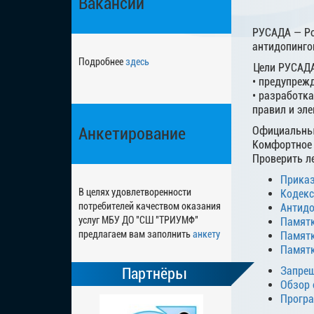
Вакансии
РУСАДА — Ро
антидопинго
Подробнее
здесь
Цели РУСАДА
• предупрежд
• разработк
правил и эл
Анкетирование
Официальны
Комфортное 
Проверить л
Приказ
В целях удовлетворенности
Кодекс
потребителей качеством оказания
Антидо
услуг МБУ ДО "СШ "ТРИУМФ"
Памятк
предлагаем вам заполнить
анкету
Памятк
Памятк
Запрещ
Партнёры
Обзор 
Програ