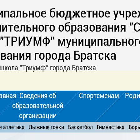
ипальное бюджетное учре
ительного образования "
 "ТРИУМФ" муниципальног
вания города Братска
школа "Триумф" города Братска
авная
Сведения об
Спортсменам
Роди
образовательной
организации
я атлетика
Лыжные гонки
Баскетбол
Гимнастика
Бор