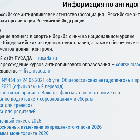
Информация по антидоп
ссийское антидопинговое агентство (ассоциация «Российское а
вая организация Российской Федерации.
:
ение допинга в спорте и борьба с ним на национальном уровне;
а Общероссийских антидопинговых правил, а также обеспечение
ементов допинг-контроля.
й сайт РУСАДА —
rusada.ru
прохождение курсов антидопингового образования —
course.rusa
екарство —
list.rusada.ru
 № 464 от 24.06.2021 об утв. Общероссийских антидопинговых п
 2021 (официальный перевод)
пинговые правила. Важные факты и основные моменты.
а по подготовке к соревнованиям и сборам
а для тренеров
а для родителей
енный список 2026
основных изменений запрещенного списка 2026
мма мониторинга 2026