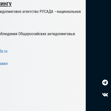
ингу
нтидопинговое агентство РУСАДА —национальная
 соблюдения Общероссийских антидопинговых
da.ru
равил