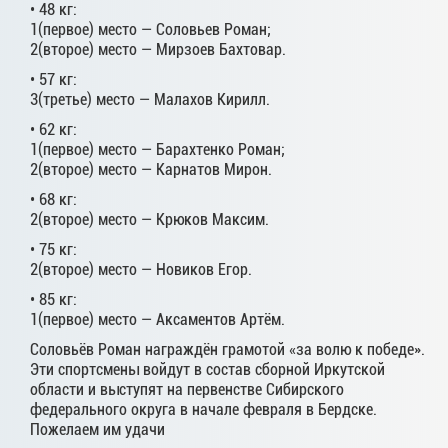
• 48 кг:
1(первое) место — Соловьев Роман;
2(второе) место — Мирзоев Бахтовар.
• 57 кг:
3(третье) место — Малахов Кирилл.
• 62 кг:
1(первое) место — Барахтенко Роман;
2(второе) место — Карнатов Мирон.
• 68 кг:
2(второе) место — Крюков Максим.
• 75 кг:
2(второе) место — Новиков Егор.
• 85 кг:
1(первое) место — Аксаментов Артём.
Соловьёв Роман награждён грамотой «за волю к победе».
Эти спортсмены войдут в состав сборной Иркутской
области и выступят на первенстве Сибирского
федерального округа в начале февраля в Бердске.
Пожелаем им удачи