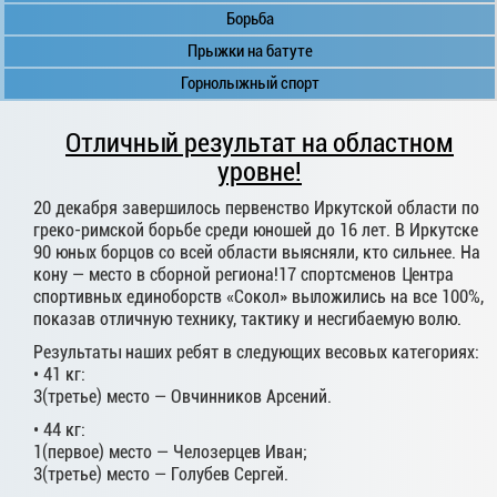
Борьба
Прыжки на батуте
Горнолыжный спорт
Отличный результат на областном
уровне!
20 декабря завершилось первенство Иркутской области по
греко-римской борьбе среди юношей до 16 лет. В Иркутске
90 юных борцов со всей области выясняли, кто сильнее. На
кону — место в сборной региона!17 спортсменов Центра
спортивных единоборств «Сокол» выложились на все 100%,
показав отличную технику, тактику и несгибаемую волю.
Результаты наших ребят в следующих весовых категориях:
• 41 кг:
3(третье) место — Овчинников Арсений.
• 44 кг:
1(первое) место — Челозерцев Иван;
3(третье) место — Голубев Сергей.