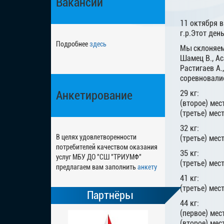
Вакансии
11 октября 
г.р.Этот де
Подробнее
здесь
Мы склоняем
Шамец В., Аса
Растигаев А.
соревновалис
Анкетирование
29 кг:
(второе) мес
(третье) мес
32 кг:
В целях удовлетворенности
(третье) мес
потребителей качеством оказания
35 кг:
услуг МБУ ДО "СШ "ТРИУМФ"
(третье) ме
предлагаем вам заполнить
анкету
41 кг:
(третье) мес
Партнёры
44 кг:
(первое) мес
(второе) мес