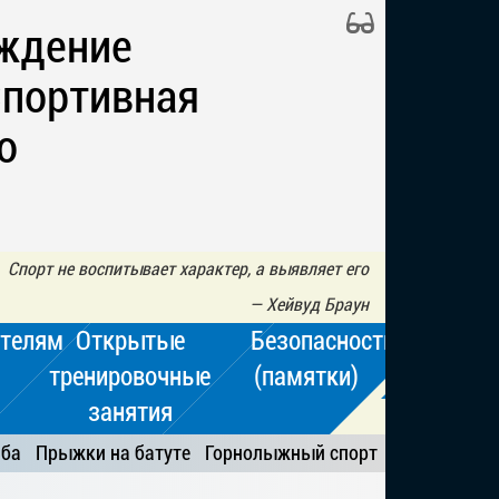
ждение
Спортивная
о
Спорт не воспитывает характер, а выявляет его
—
Хейвуд Браун
телям
Открытые
Безопасность
тренировочные
(памятки)
занятия
ьба
Прыжки на батуте
Горнолыжный спорт