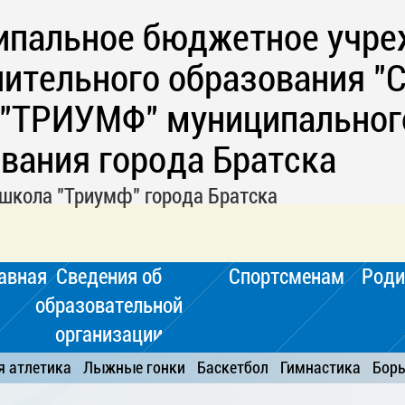
ипальное бюджетное учре
ительного образования "
 "ТРИУМФ" муниципальног
вания города Братска
школа "Триумф" города Братска
авная
Сведения об
Спортсменам
Роди
образовательной
организации
я атлетика
Лыжные гонки
Баскетбол
Гимнастика
Бор