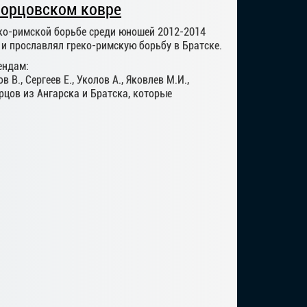
борцовском ковре
еко-римской борьбе среди юношей 2012-2014
 и прославлял греко-римскую борьбу в Братске.
ендам:
 В., Сергеев Е., Уколов А., Яковлев М.И.,
орцов из Ангарска и Братска, которые