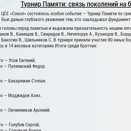
Турнир Памяти: связь поколений на 
в ЦСЕ «Сокол» состоялось особое событие — Турнир Памяти по гр
нь был данью глубокого уважения тем, кто закладывал фундамент
 головы перед памятью и выражаем признательность нашим лег
нов В., Канищев В., Свиридов В., Ничепорук А., Кузнецов В., Борцов
, Бакотин В., Шильников С..В турнире приняли участие 80 юных б
ь в 14 весовых категориях.Итоги среди братчан:
то — Усов Евгений;
то — Пуляевский Федор.
то — Бакарюкин Степан.
сто — Маджидов Азиз.
то — Овчинников Арсений.
то — Голубев Сергей;
то — Соловьев Роман.