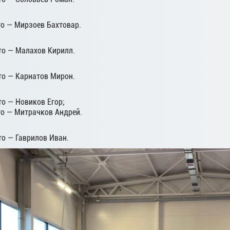
то — Мирзоев Бахтовар.
то — Малахов Кирилл.
то — Карнатов Мирон.
то — Новиков Егор;
то — Митрачков Андрей.
то — Гаврилов Иван.