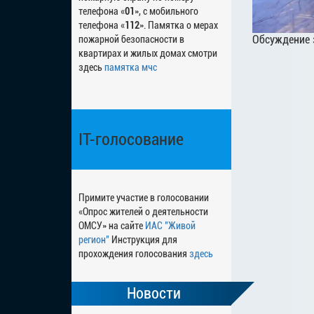
телефона «
01
», с мобильного
телефона «
112
». Памятка о мерах
Обсуждение 
пожарной безопасности в
квартирах и жилых домах смотри
здесь
памятка мчс
IT-голосование
Примите участие в голосовании
«Опрос жителей о деятельности
ОМСУ» на сайте
ИАС "Живой
регион"
Инструкция для
прохождения голосования
здесь
Новости