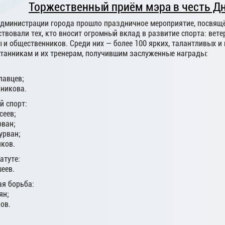
Торжественный приём мэра в честь Д
 Администрации города прошло праздничное мероприятие, посвящ
ствовали тех, кто вносит огромный вклад в развитие спорта: вете
 и общественников. Среди них — более 100 ярких, талантливых 
танникам и их тренерам, получившим заслуженные награды:
лавцев;
никова.
 спорт:
сеев;
рван;
урван;
ков.
атуте:
еев.
ая борьба:
ян;
ов.