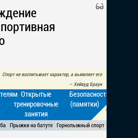
ждение
Спортивная
о
Спорт не воспитывает характер, а выявляет его
—
Хейвуд Браун
телям
Открытые
Безопасность
тренировочные
(памятки)
занятия
ьба
Прыжки на батуте
Горнолыжный спорт