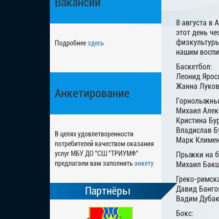
Вакансии
8 августа в
этот день че
физкультуры
Подробнее
здесь
нашим воспи
Баскетбол:
Леонид Ярос
Жанна Луков
Анкетирование
Горнолыжный
Михаил Алек
Кристина Бу
Владислав Б
В целях удовлетворенности
Марк Климен
потребителей качеством оказания
услуг МБУ ДО "СШ "ТРИУМФ"
Прыжки на б
предлагаем вам заполнить
анкету
Михаил Бакш
Греко-римск
Давид Банго
Партнёры
Вадим Дубак
Бокс: