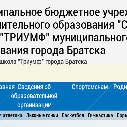
ипальное бюджетное учре
ительного образования "
 "ТРИУМФ" муниципальног
вания города Братска
школа "Триумф" города Братска
авная
Сведения об
Спортсменам
Роди
образовательной
организации
я атлетика
Лыжные гонки
Баскетбол
Гимнастика
Бор