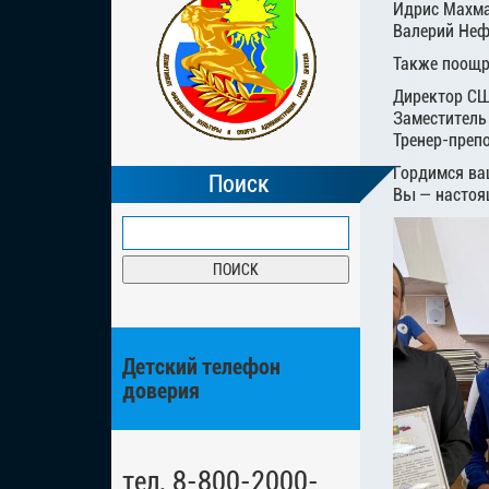
Идрис Махм
Валерий Неф
Также поощр
Директор СШ
Заместитель
Тренер-преп
Гордимся ва
Поиск
Вы — настоя
Детский телефон
доверия
тел. 8-800-2000-