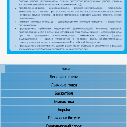
Бокс
Легкая атлетика
Лыжные гонки
Баскетбол
Гимнастика
Борьба
Прыжки на батуте
Горнолыжный спорт