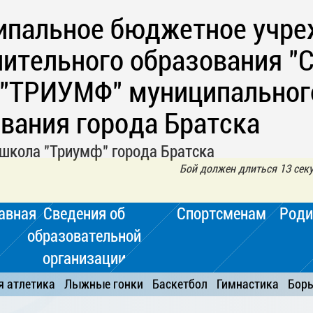
ипальное бюджетное учре
ительного образования "
 "ТРИУМФ" муниципальног
вания города Братска
школа "Триумф" города Братска
Бой должен длиться 13 секу
авная
Сведения об
Спортсменам
Роди
образовательной
организации
я атлетика
Лыжные гонки
Баскетбол
Гимнастика
Бор