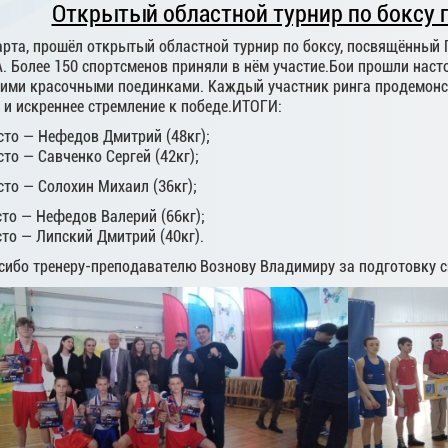
Открытый областной турнир по боксу п
марта, прошёл открытый областной турнир по боксу, посвящённый
 Более 150 спортсменов приняли в нём участие.Бои прошли наст
оими красочными поединками. Каждый участник ринга продемонс
о и искреннее стремление к победе.ИТОГИ:
сто — Нефедов Дмитрий (48кг);
сто — Савченко Сергей (42кг);
сто — Солохин Михаил (36кг);
сто — Нефедов Валерий (66кг);
сто — Липский Дмитрий (40кг).
сибо тренеру-преподавателю Вознову Владимиру за подготовку с