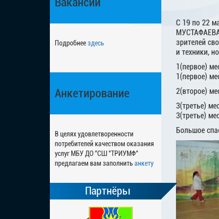
Вакансии
С 19 по 22 
МУСТАФАЕВА.
зрителей св
Подробнее
здесь
и техники, н
1(первое) ме
1(первое) ме
Анкетирование
2(второе) ме
3(третье) ме
3(третье) ме
Большое спа
В целях удовлетворенности
потребителей качеством оказания
услуг МБУ ДО "СШ "ТРИУМФ"
предлагаем вам заполнить
анкету
Партнёры