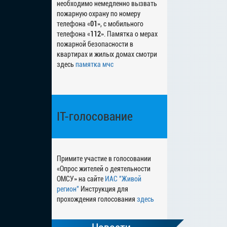
необходимо немедленно вызвать
пожарную охрану по номеру
телефона «
01
», с мобильного
телефона «
112
». Памятка о мерах
пожарной безопасности в
квартирах и жилых домах смотри
здесь
памятка мчс
IT-голосование
Примите участие в голосовании
«Опрос жителей о деятельности
ОМСУ» на сайте
ИАС "Живой
регион"
Инструкция для
прохождения голосования
здесь