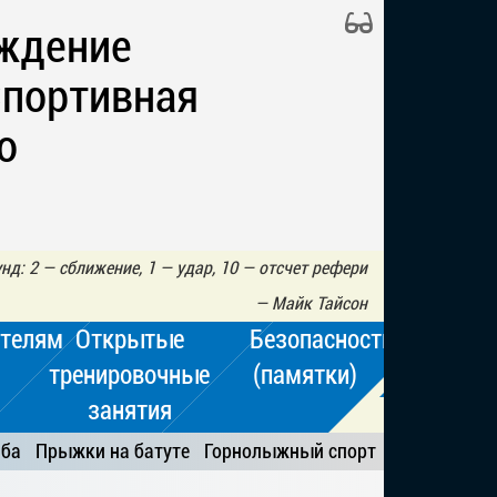
ждение
Спортивная
о
нд: 2 — сближение, 1 — удар, 10 — отсчет рефери
—
Майк Тайсон
телям
Открытые
Безопасность
тренировочные
(памятки)
занятия
ьба
Прыжки на батуте
Горнолыжный спорт