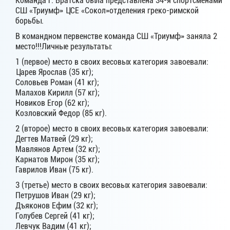
Команда г. Братска была представлена 34-я спортсменами
СШ «Триумф» ЦСЕ «Сокол»отделения греко-римской
борьбы.
В командном первенстве команда СШ «Триумф» заняла 2
место!!!Личные результаты:
1 (первое) место в своих весовых категория завоевали:
Царев Ярослав (35 кг);
Соловьев Роман (41 кг);
Малахов Кирилл (57 кг);
Новиков Егор (62 кг);
Козловский Федор (85 кг).
2 (второе) место в своих весовых категория завоевали:
Дегтев Матвей (29 кг);
Мавлянов Артем (32 кг);
Карнатов Мирон (35 кг);
Гаврилов Иван (75 кг).
3 (третье) место в своих весовых категория завоевали:
Петрушов Иван (29 кг);
Дъяконов Ефим (32 кг);
Голубев Сергей (41 кг);
Левчук Вадим (41 кг);