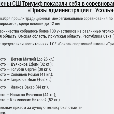
ены СШ Триумф показали себя в соревнован
«Призы администрации г. Усолья
декабря прошли традиционные межрегиональные соревнования по
бирского» , среди юношей до 12 лет.
перничества собралось более 130 участников из различных уголк
я область, Омская область, Иркутская область, Республика Саха 
к представили воспитанники ЦСЕ «Сокол» спортивной школы «Тр
есто — Дегтев Матвей (до 26 кг.);
есто — Дъяконов Ефим (32 кг.);
сто — Голубев Сергей (38 кг.);
есто — Соловьёв Роман (41 кг.);
есто — Гаврилов Иван (+62 кг.).
есто — Иванов Захар (44 кг.).
есто — Новиков Вячеслав (44 кг.);
есто — Климовских Николай (52 кг.).
альным призом за лучшую технику был отмечен:
гей.