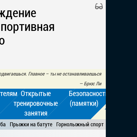
ждение
Спортивная
о
одвигаешься. Главное – ты не останавливаешься
—
Брюс Ли
телям
Открытые
Безопасность
тренировочные
(памятки)
занятия
ьба
Прыжки на батуте
Горнолыжный спорт