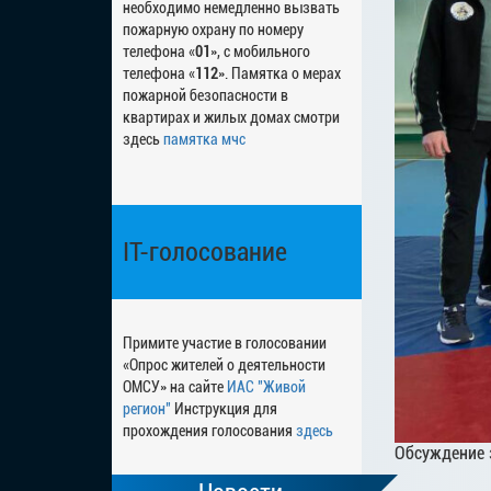
необходимо немедленно вызвать
пожарную охрану по номеру
телефона «
01
», с мобильного
телефона «
112
». Памятка о мерах
пожарной безопасности в
квартирах и жилых домах смотри
здесь
памятка мчс
IT-голосование
Примите участие в голосовании
«Опрос жителей о деятельности
ОМСУ» на сайте
ИАС "Живой
регион"
Инструкция для
прохождения голосования
здесь
Обсуждение 