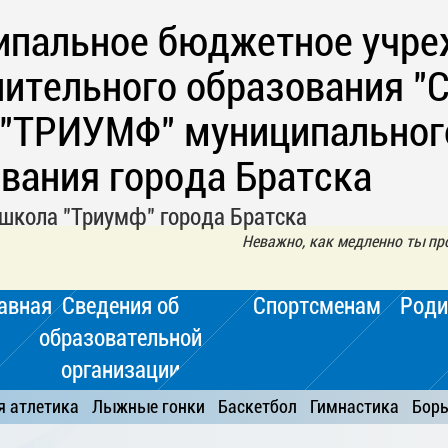
ипальное бюджетное учре
ительного образования "
 "ТРИУМФ" муниципальног
вания города Братска
школа "Триумф" города Братска
Неважно, как медленно ты пр
авная
Сведения об
Спортсменам
Роди
образовательной
организации
я атлетика
Лыжные гонки
Баскетбол
Гимнастика
Бор