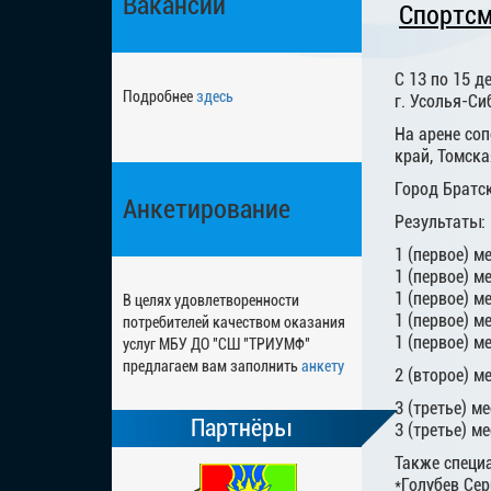
Вакансии
Спортсм
С 13 по 15 
Подробнее
здесь
г. Усолья-Си
На арене со
край, Томска
Город Братс
Анкетирование
Результаты:
1 (первое) м
1 (первое) м
1 (первое) ме
В целях удовлетворенности
1 (первое) м
потребителей качеством оказания
1 (первое) м
услуг МБУ ДО "СШ "ТРИУМФ"
предлагаем вам заполнить
анкету
2 (второе) м
3 (третье) м
Партнёры
3 (третье) м
Также специ
*Голубев Сер