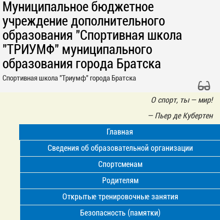
Муниципальное бюджетное
учреждение дополнительного
образования "Спортивная школа
"ТРИУМФ" муниципального
образования города Братска
Спортивная школа "Триумф" города Братска
О спорт, ты — мир!
—
Пьер де Кубертен
Главная
Сведения об образовательной организации
Спортсменам
Родителям
Открытые тренировочные занятия
Безопасность (памятки)