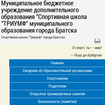
Муниципальное бюджетное
учреждение дополнительного
образования "Спортивная школа
"ТРИУМФ" муниципального
образования города Братска
Спортивная школа "Триумф" города Братска
О спорт, ты — мир!
—
Пьер де Кубертен
Главная
Сведения об образовательной организации
Спортсменам
Родителям
Открытые тренировочные занятия
Безопасность (памятки)