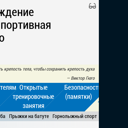
ждение
Спортивная
о
 крепость тела, чтобы сохранить крепость духа
—
Виктор Гюго
телям
Открытые
Безопасность
тренировочные
(памятки)
занятия
ьба
Прыжки на батуте
Горнолыжный спорт