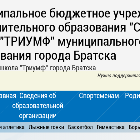
ипальное бюджетное учре
ительного образования "
 "ТРИУМФ" муниципальног
вания города Братска
школа "Триумф" города Братска
Нужно поддерживать
авная
Сведения об
Спортсменам
Роди
образовательной
организации
я атлетика
Лыжные гонки
Баскетбол
Гимнастика
Бор