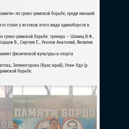
Памяти» по греко-римской борьбе, среди юношей
то стоял у истоков этого вида единоборств в
о греко-римской борьбе: тренера — Шамец В.Ф.,
Борцов В., Сергеев Е., Уколов Анатолий, Яковлев
амент физической культуры и спорта
тска, Зеленогорска (Крас.край), Улан-Удэ (р.
римской борьбе.