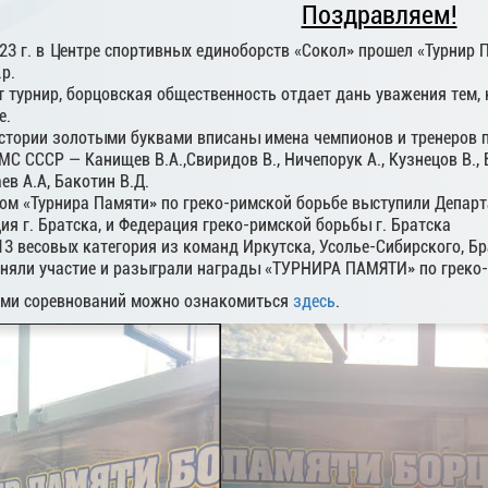
Поздравляем!
23 г. в Центре спортивных единоборств «Сокол» прошел «Турнир 
.р.
 турнир, борцовская общественность отдает дань уважения тем, к
е.
истории золотыми буквами вписаны имена чемпионов и тренеров п
 МС СССР — Канищев В.А.,Свиридов В., Ничепорук А., Кузнецов В., 
аев А.А, Бакотин В.Д.
ом «Турнира Памяти» по греко-римской борьбе выступили Департ
я г. Братска, и Федерация греко-римской борьбы г. Братска
13 весовых категория из команд Иркутска, Усолье-Сибирского, Бра
иняли участие и разыграли награды «ТУРНИРА ПАМЯТИ» по греко-
ами соревнований можно ознакомиться
здесь
.