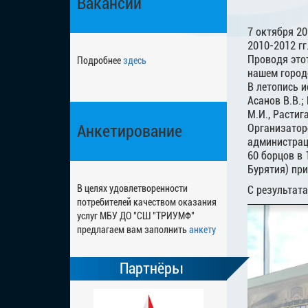
Вакансии
7 октября 20
2010-2012 гг
Проводя этот
Подробнее
здесь
нашем город
В летопись 
Асанов В.В.;
М.И., Растиг
Анкетирование
Организатор
администраци
60 борцов в 
Бурятия) пр
В целях удовлетворенности
С результат
потребителей качеством оказания
услуг МБУ ДО "СШ "ТРИУМФ"
предлагаем вам заполнить
анкету
Партнёры