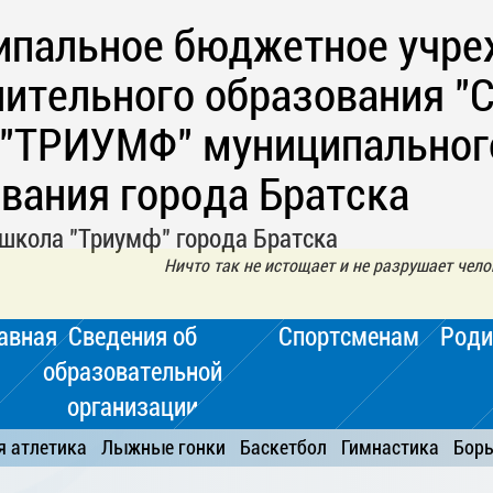
ипальное бюджетное учре
ительного образования "
 "ТРИУМФ" муниципальног
вания города Братска
школа "Триумф" города Братска
Ничто так не истощает и не разрушает чел
авная
Сведения об
Спортсменам
Роди
образовательной
организации
я атлетика
Лыжные гонки
Баскетбол
Гимнастика
Бор