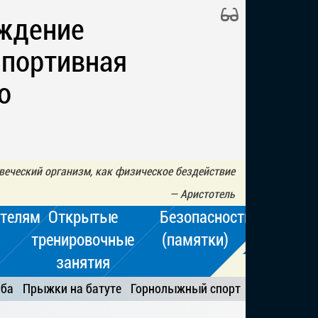
ждение
Спортивная
о
овеческий организм, как физическое бездействие
—
Аристотель
телям
Открытые
Безопасность
тренировочные
(памятки)
занятия
ьба
Прыжки на батуте
Горнолыжный спорт