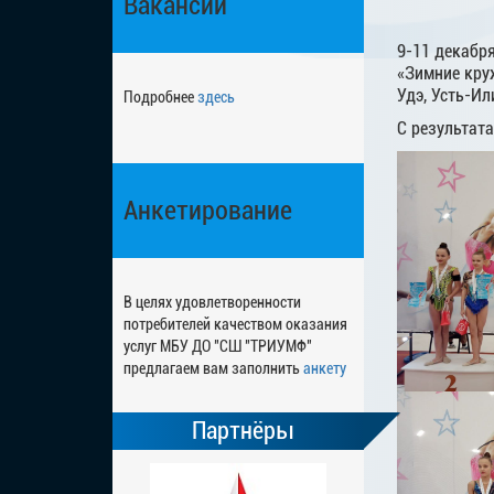
Вакансии
9-11 декабр
«Зимние круж
Удэ, Усть-Ил
Подробнее
здесь
С результат
Анкетирование
В целях удовлетворенности
потребителей качеством оказания
услуг МБУ ДО "СШ "ТРИУМФ"
предлагаем вам заполнить
анкету
Партнёры