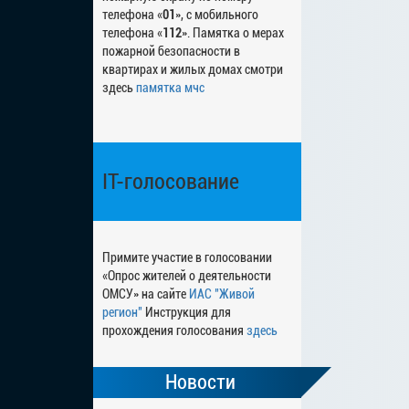
телефона «
01
», с мобильного
телефона «
112
». Памятка о мерах
пожарной безопасности в
квартирах и жилых домах смотри
здесь
памятка мчс
IT-голосование
Примите участие в голосовании
«Опрос жителей о деятельности
ОМСУ» на сайте
ИАС "Живой
регион"
Инструкция для
прохождения голосования
здесь
Новости