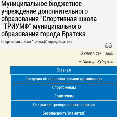
Муниципальное бюджетное
учреждение дополнительного
образования "Спортивная школа
"ТРИУМФ" муниципального
образования города Братска
Спортивная школа "Триумф" города Братска
О спорт, ты — мир!
—
Пьер де Кубертен
Главная
Сведения об образовательной организации
Спортсменам
Родителям
Открытые тренировочные занятия
Безопасность (памятки)