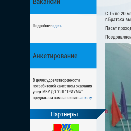
Вакансии
С 15 по 20 
г.Братска в
Подробнее
здесь
Пасат прохо
Поздравляем
Анкетирование
В целях удовлетворенности
потребителей качеством оказания
услуг МБУ ДО "СШ "ТРИУМФ"
предлагаем вам заполнить
анкету
Партнёры