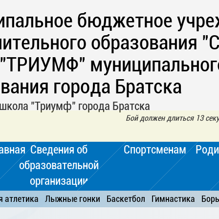
ипальное бюджетное учре
ительного образования "
 "ТРИУМФ" муниципальног
вания города Братска
школа "Триумф" города Братска
Бой должен длиться 13 секу
авная
Сведения об
Спортсменам
Роди
образовательной
организации
я атлетика
Лыжные гонки
Баскетбол
Гимнастика
Бор