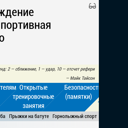
ждение
Спортивная
о
нд: 2 — сближение, 1 — удар, 10 — отсчет рефери
—
Майк Тайсон
телям
Открытые
Безопасность
тренировочные
(памятки)
занятия
ьба
Прыжки на батуте
Горнолыжный спорт