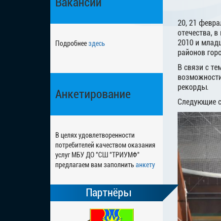
Вакансии
20, 21 февр
отечества, в
2010 и млад
Подробнее
здесь
районов гор
В связи с те
возможности,
рекорды.
Анкетирование
Следующие с
В целях удовлетворенности
потребителей качеством оказания
услуг МБУ ДО "СШ "ТРИУМФ"
предлагаем вам заполнить
анкету
Партнёры