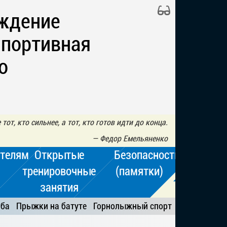
ждение
Спортивная
о
тот, кто сильнее, а тот, кто готов идти до конца.
—
Федор Емельяненко
телям
Открытые
Безопасность
тренировочные
(памятки)
занятия
ьба
Прыжки на батуте
Горнолыжный спорт