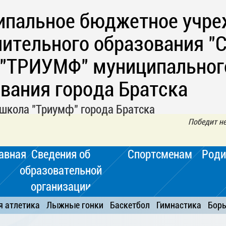
ипальное бюджетное учре
ительного образования "
 "ТРИУМФ" муниципальног
вания города Братска
школа "Триумф" города Братска
Победит не 
авная
Сведения об
Спортсменам
Роди
образовательной
организации
я атлетика
Лыжные гонки
Баскетбол
Гимнастика
Бор