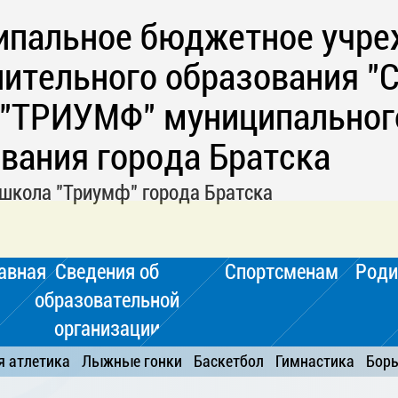
ипальное бюджетное учре
ительного образования "
 "ТРИУМФ" муниципальног
вания города Братска
школа "Триумф" города Братска
авная
Сведения об
Спортсменам
Роди
образовательной
организации
я атлетика
Лыжные гонки
Баскетбол
Гимнастика
Бор