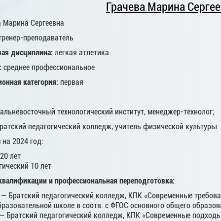
Грачева Марина Серге
а Марина Сергеевна
тренер-преподаватель
ая дисциплина:
легкая атлетика
:
среднее профессиональное
онная категория:
первая
Дальневосточный технологический институт, менеджер-технолог;
Братский педагогический колледж, учитель физической культуры
ы
на 2024 год:
20 лет
гический 10 лет
валификации и профессиональная переподготовка:
. — Братский педагогический колледж, КПК «Современные требов
разовательной школе в соотв. с ФГОС основного общего образова
 — Братский педагогический колледж, КПК «Современные подходы