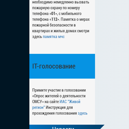
необходимо немедленно вызвать
пожарную охрану по номеру
телефона «
01
», с мобильного
телефона «
112
». Памятка о мерах
пожарной безопасности в
квартирах и жилых домах смотри
здесь
памятка мчс
IT-голосование
Примите участие в голосовании
«Опрос жителей о деятельности
ОМСУ» на сайте
ИАС "Живой
регион"
Инструкция для
прохождения голосования
здесь