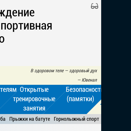
ждение
Спортивная
о
В здоровом теле — здоровый дух
—
Ювенал
телям
Открытые
Безопасность
тренировочные
(памятки)
занятия
ьба
Прыжки на батуте
Горнолыжный спорт