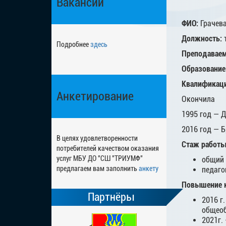
Вакансии
ФИО:
Грачев
Должность:
Подробнее
здесь
Преподаваем
Образование
Квалификаци
Анкетирование
Окончила
1995 год — 
2016 год — 
В целях удовлетворенности
Стаж работ
потребителей качеством оказания
услуг МБУ ДО "СШ "ТРИУМФ"
общий 
предлагаем вам заполнить
анкету
педаго
Повышение к
Партнёры
2016 г
общеоб
2021г.