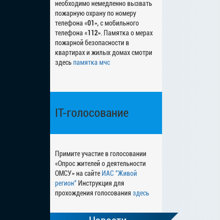
необходимо немедленно вызвать
пожарную охрану по номеру
телефона «
01
», с мобильного
телефона «
112
». Памятка о мерах
пожарной безопасности в
квартирах и жилых домах смотри
здесь
памятка мчс
IT-голосование
Примите участие в голосовании
«Опрос жителей о деятельности
ОМСУ» на сайте
ИАС "Живой
регион"
Инструкция для
прохождения голосования
здесь