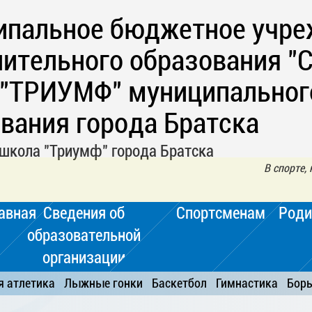
ипальное бюджетное учре
ительного образования "
 "ТРИУМФ" муниципальног
вания города Братска
школа "Триумф" города Братска
В спорте,
авная
Сведения об
Спортсменам
Роди
образовательной
организации
я атлетика
Лыжные гонки
Баскетбол
Гимнастика
Бор