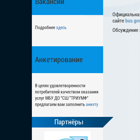
Вакансии
Официальная
сайте
bus.gov
Подробнее
здесь
Обсуждение 
Анкетирование
В целях удовлетворенности
потребителей качеством оказания
услуг МБУ ДО "СШ "ТРИУМФ"
предлагаем вам заполнить
анкету
Партнёры