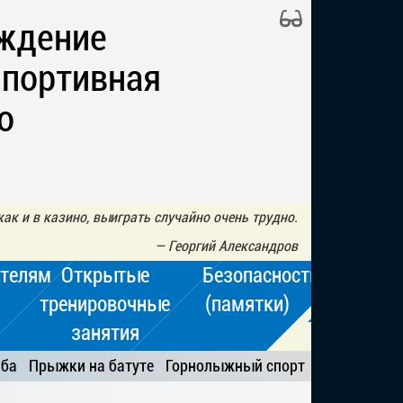
ждение
Спортивная
о
 как и в казино, выиграть случайно очень трудно.
—
Георгий Александров
телям
Открытые
Безопасность
тренировочные
(памятки)
занятия
ьба
Прыжки на батуте
Горнолыжный спорт