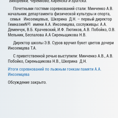
Вихоревки, Черемхово, Киренска и Братска.
Почетными гостями соревнований стали: Минченко А.В.
начальник департамента физической культуры и спорта,
семья Иноземцевых, Шкерина Д.Н. – первый директор
Гимназии№1 имени А.А. Иноземцева, сослуживцы: А.А.
Деменчук, В.Б. Крачевский, И.Ф. Лютиков, А.В. Побойко, О.В.
Мельник, Беспалова А.А Сиреньщикова Н.В.
Директор школы Э.В. Суров вручил букет цветов дочери
Иноземцева Т.А.
С приветственной речью выступили: Минченко А.В., А.В.
Побойко, Сиреньщикова Н.В., Шкерина Д.Н.
Итоги соревнований по лыжным гонкам памяти А.А.
Иноземцева
Обсуждение закрыто.