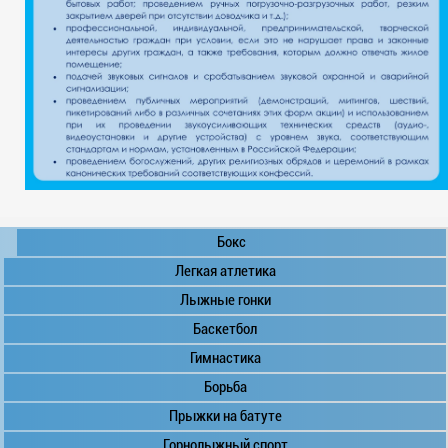
Бокс
Легкая атлетика
Лыжные гонки
Баскетбол
Гимнастика
Борьба
Прыжки на батуте
Горнолыжный спорт