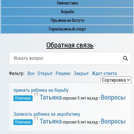
Гимнастика
Борьба
Прыжки на батуте
Горнолыжный спорт
Обратная связь
Фильтр:
Все
Открыт
Решено
Закрыт
Ждет ответа
принять ребенка на борьбу
Татьяна
Вопросы
Отвечено
спросил 5 лет назад
•
Записать ребенка на акробатику
Татьяна
Вопросы
Отвечено
спросил 6 лет назад
•