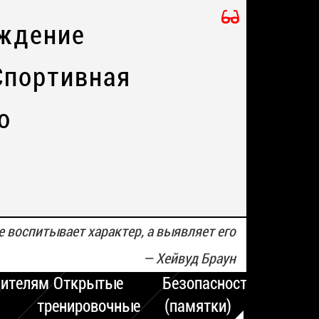
ждение
Спортивная
о
е воспитывает характер, а выявляет его
—
Хейвуд Браун
ителям
Открытые
Безопасность
тренировочные
(памятки)