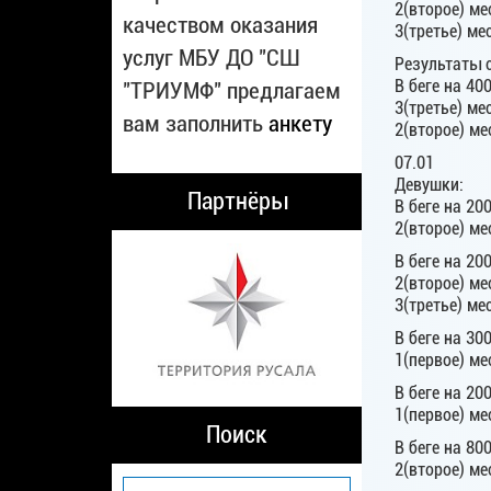
2(второе) ме
качеством оказания
3(третье) м
услуг МБУ ДО "СШ
Результаты 
В беге на 400
"ТРИУМФ" предлагаем
3(третье) ме
вам заполнить
анкету
2(второе) м
07.01
Девушки:
Партнёры
В беге на 200
2(второе) ме
В беге на 200
2(второе) ме
3(третье) ме
В беге на 300
1(первое) м
В беге на 200
1(первое) ме
Поиск
В беге на 800
2(второе) ме