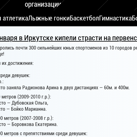
организации
я атлетика
Лыжные гонки
Баскетбол
Гимнастика
Б
нваря в Иркутске кипели страсти на первенс
оролись почти 300 сильнейших юных спортсменов из 10 городов р
е!
 их достижения:
среди девушек:
.:
сто заняла Радионова Арина в двух дистанциях — 60м. и 400м.
 метров (2009-2010 г.р.):
сто — Дубовская Ольга,
сто — Бойко Марианна.
0 метров (2007-2008 г.р.):
сто — Боровкова Екатерина.
00 метров с препятствиями среди девушек: