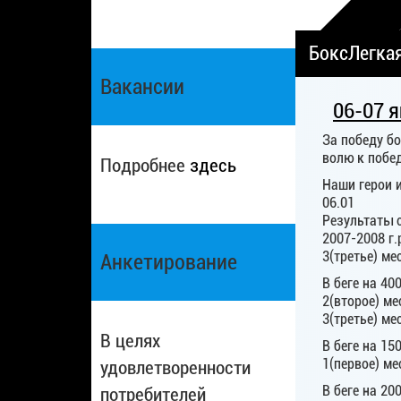
Бокс
Легка
Вакансии
06-07 я
За победу б
волю к побед
Подробнее
здесь
Наши герои и
06.01
Результаты 
2007-2008 г.р
3(третье) ме
Анкетирование
В беге на 400
2(второе) ме
3(третье) ме
В целях
В беге на 150
1(первое) ме
удовлетворенности
В беге на 20
потребителей