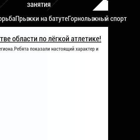
занятия
орьба
Прыжки на батуте
Горнолыжный спорт
тве области по лёгкой атлетике!
егиона.Ребята показали настоящий характер и