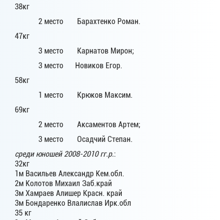
38кг
2 место Барахтенко Роман.
47кг
3 место Карнатов Мирон;
3 место Новиков Егор.
58кг
1 место Крюков Максим.
69кг
2 место Аксаментов Артем;
3 место Осадчий Степан.
среди юношей 2008-2010 гг.р.
:
32кг
1м Васильев Александр Кем.обл.
2м Колотов Михаил Заб.край
3м Хамраев Алишер Красн. край
3м Бондаренко Влалислав Ирк.обл
35 кг