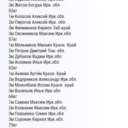
3м Житов Богдан Ирк. обл.
52кг
1м Колосов Алексей Ирк.обл.
2м Пирогов Алексей Ирк. обл.
3м Филимонов Кирилл Заб.край
3м Овсянников Максим Ирк.обл.
57кг
1м Мельников Михаил Красн. Край
2м Петров Дмитрий Том. обл.
3м Дубаков Вадим Ирк.обл.
3м Асламов Илья Ирк.обл.
62кг
1м Акинин Артём Красн. Край
2м Ведерников Александр Ирк.обл.
3м Монолбаев Ислам Красн. край
3м Васильев Илья Ирк.обл.
68кг
1м Савкин Максим Ирк.обл.
2м Клевакин Максим Ирк.обл.
3м Павшенко Семен Ирк.обл
3м Сорокин Кирилл Ирк.обл.
75кг