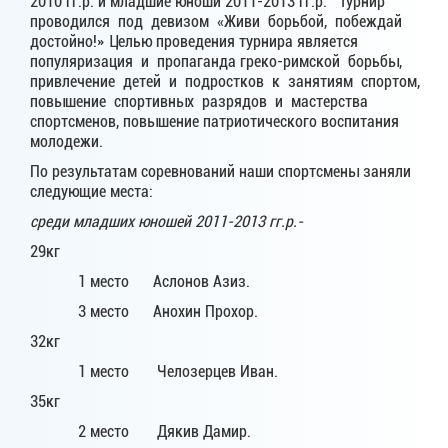
2010 гг.р. и младшие юноши 2011-2013 гг.р. Турнир
проводился под девизом «Живи борьбой, побеждай
достойно!» Целью проведения турнира является
популяризация и пропаганда греко-римской борьбы,
привлечение детей и подростков к занятиям спортом,
повышение спортивных разрядов и мастерства
спортсменов, повышение патриотического воспитания
молодежи.
По результатам соревнований наши спортсмены заняли
следующие места:
среди младших юношей 2011-2013 гг.р.-
29кг
1 место Аслонов Азиз.
3 место Анохин Прохор.
32кг
1 место Челозерцев Иван.
35кг
2 место Дякив Дамир.