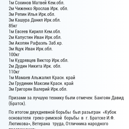
1м Сохинов Матвей Кем.обл.
2м Чиженко Ярослав Ирк. обл.
3м Репин Илья Ирк.обл.
3м Кашура Данил Ирк.обл.
85кг
1м Евсеев Кирилл Кем.обл.
2м Капустин Иван Ирк.обл.
3м Акопян Рафаэль Заб.кр.
3м Яцук Иван Ирк.обл.
100кг
1м Кудрявцев Виктор Ирк.обл.
2м Дудин Никита Ирк. обл.
110кг
1м Мамаев Альжалил Красн. край
2м Грудинин Максим Красн. край
3м Григорян Валерий Ирк.обл.
Призами за лучшую технику были отмечен: Бангоян Давид
(Братск).
По итогом двухдневной борьбы был разыгран «Кубок
основателя греко-римской борьбы в г. Братске И.Ф.
Лютикова», Ветерана труда, Отличника народного