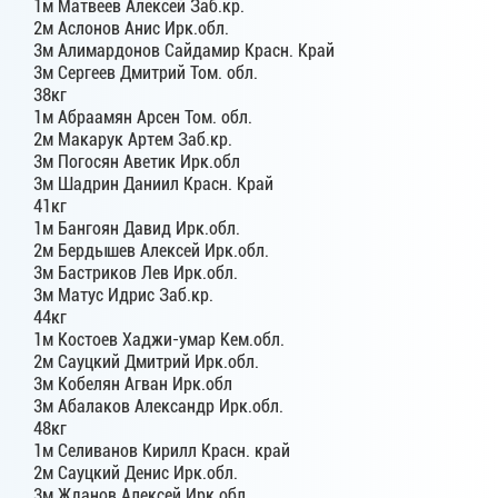
1м Матвеев Алексей Заб.кр.
2м Аслонов Анис Ирк.обл.
3м Алимардонов Сайдамир Красн. Край
3м Cepгеев Дмитрий Том. обл.
38кг
1м Абраамян Арсен Том. обл.
2м Макарук Артем Заб.кр.
3м Погосян Аветик Ирк.обл
3м Шадрин Даниил Красн. Край
41кг
1м Бангоян Давид Ирк.обл.
2м Бердышев Алексей Ирк.обл.
3м Бастриков Лев Ирк.обл.
3м Матус Идрис Заб.кр.
44кг
1м Костоев Хаджи-умар Кем.обл.
2м Сауцкий Дмитрий Ирк.обл.
3м Кобелян Агван Ирк.обл
3м Абалаков Александр Ирк.обл.
48кг
1м Селиванов Кирилл Красн. край
2м Сауцкий Денис Ирк.обл.
3м Жданов Алексей Ирк.обл.