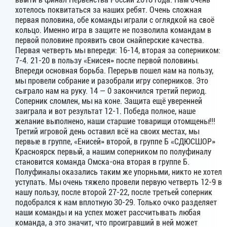
хотелось поквитаться за наших ребят. Очень сложная
первая половина, обе команды играли с оглядкой на своё
кольцо. Именно игра в защите не позволила командам в
первой половине проявить свои снайперские качества.
Первая четверть мы впереди: 16-14, вторая за соперником:
7-4. 21-20 в пользу «Енисея» после первой половины.
Впереди основная борьба. Перерыв пошел нам на пользу,
мы провели собрание и разобрали игру соперников. Это
сыграло нам на руку. 14 — 0 закончился третий период.
Соперник сломлен, мы на коне. Защита ещё уверенней
заиграла и вот результат 12-1. Победа полное, наше
желание выполнено, наши старшие товарищи отомщены!!!
Третий игровой день оставил всё на своих местах, мы
первые в группе, «Енисей» второй, в группе Б «СДЮСШОР»
Красноярск первый, а нашим соперником по полуфиналу
становится команда Омска-она вторая в группе Б.
Полуфиналы оказались таким же упорными, никто не хотел
уступать. Мы очень тяжело провели первую четверть 12-9 в
нашу пользу, после второй 27-22, после третьей соперник
подобрался к нам вплотную 30-29. Только очко разделяет
наши команды и на успех может рассчитывать любая
команда, а это значит, что проигравший в ней может