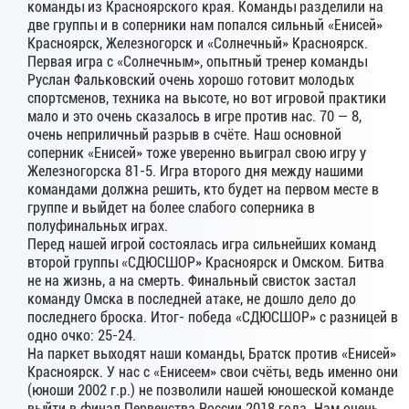
команды из Красноярского края. Команды разделили на
две группы и в соперники нам попался сильный «Енисей»
Красноярск, Железногорск и «Солнечный» Красноярск.
Первая игра с «Солнечным», опытный тренер команды
Руслан Фальковский очень хорошо готовит молодых
спортсменов, техника на высоте, но вот игровой практики
мало и это очень сказалось в игре против нас. 70 — 8,
очень неприличный разрыв в счёте. Наш основной
соперник «Енисей» тоже уверенно выиграл свою игру у
Железногорска 81-5. Игра второго дня между нашими
командами должна решить, кто будет на первом месте в
группе и выйдет на более слабого соперника в
полуфинальных играх.
Перед нашей игрой состоялась игра сильнейших команд
второй группы «СДЮСШОР» Красноярск и Омском. Битва
не на жизнь, а на смерть. Финальный свисток застал
команду Омска в последней атаке, не дошло дело до
последнего броска. Итог- победа «СДЮСШОР» с разницей в
одно очко: 25-24.
На паркет выходят наши команды, Братск против «Енисей»
Красноярск. У нас с «Енисеем» свои счёты, ведь именно они
(юноши 2002 г.р.) не позволили нашей юношеской команде
выйти в финал Первенства России 2018 года. Нам очень